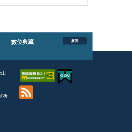
展開
數位典藏
松山
覽解析