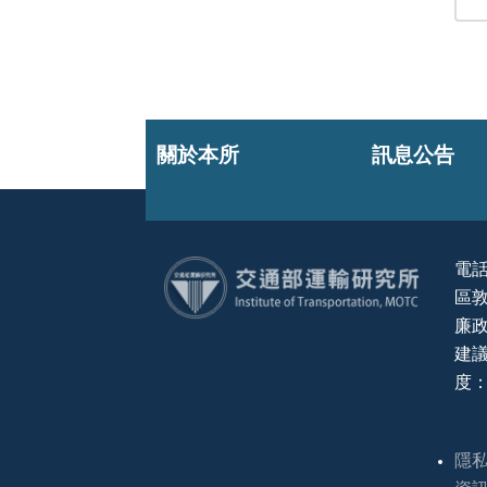
關於本所
訊息公告
電話
區敦
:::
廉政
建議
度：
隱