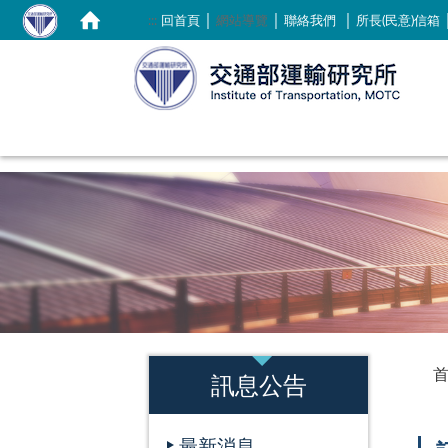
｜
｜
｜
:::
回首頁
網站導覽
聯絡我們
所長(民意)信箱
:::
:::
訊息公告
最新消息