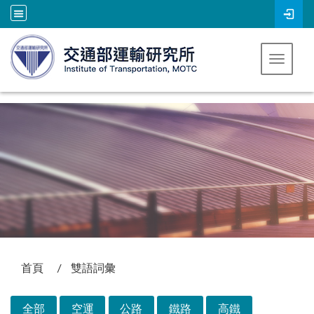
跳到主要內容
Toggle 
:::
首頁
雙語詞彙
全部
空運
公路
鐵路
高鐵