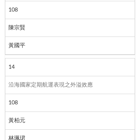
108
陳宗賢
黃國平
14
沿海國家定期航運表現之外溢效應
108
黃柏元
林珮珺