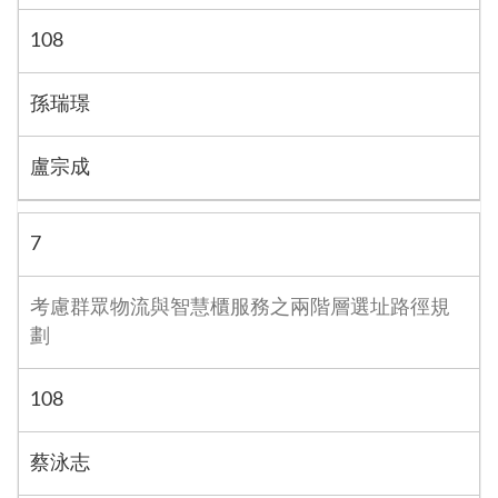
108
孫瑞璟
盧宗成
7
考慮群眾物流與智慧櫃服務之兩階層選址路徑規
劃
108
蔡泳志