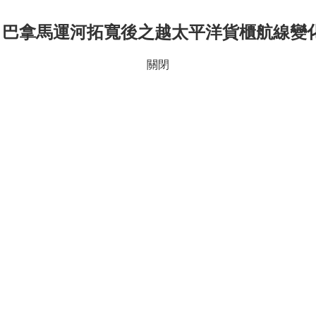
 巴拿馬運河拓寬後之越太平洋貨櫃航線變化.
關閉