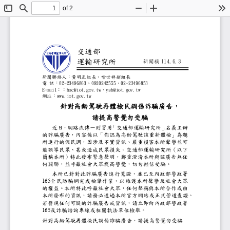
of 2
Toggle
Find
Zoom
Zoom
To
Sidebar
Out
In
交通部
運輸研究所
1
1
4
.
6
.
3
25
新聞稿
新聞聯絡人：
黃明正組長、喻世祥副組長
02
-
23496863
0920242555
02
-
23496853
電
話：
、
、
E
-
mail
hmc@iot.gov.tw
ysh@iot.gov.tw
：
：
、
www.iot.gov.tw
網址：
針對高齡駕駛再體檢民調係詐騙廣
請提高警覺勿受騙
近日，網路流傳一則冒用
「交通部運輸研究所」
名義主辦
的詐騙廣告，內容係以「你認為高齡駕駛該重新
所進行的假民調，因涉及不實資訊、嚴重損害本
能誤導民眾、甚或造成民眾損失。交通部運輸研
簡稱本所）特此發布緊急聲明，鄭重澄清本所與
何關聯，並呼籲社會大眾提高警覺，切勿輕信受
本所已針對此詐騙廣告進行蒐證，並已至內
165
全民防騙網完成檢舉作業，以維護本所聲譽
的權益。本所特此呼籲社會大眾，任何聲稱與本
本所發布的資訊，請務必透過本所官方網站或正
。
若發現任何可疑的詐騙廣告或資訊，請立即向內
165
反詐騙諮詢專線或相關執法單位檢舉。
針對高齡駕駛再體檢民調係詐騙廣告，請提高警