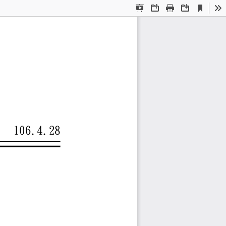
Current
Presentation
Open
Print
Download
To
View
Mode
聞稿
106.4.2
8
長、賴宜弘副研究員
ov.tw