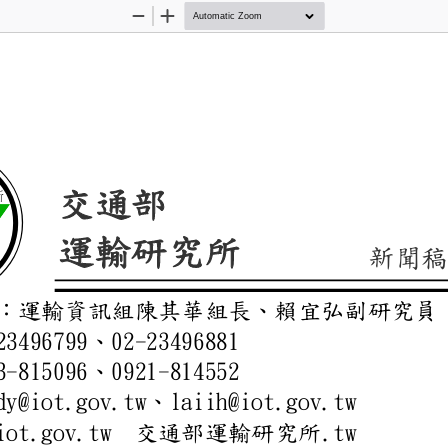
Zoom
Zoom
Out
In
交通部
輸研究所
運輸研究所
新
絡人：運輸資訊組陳其華組
2
23496799
02
-
23496881
、
933
-
815096
0921
-
814552
、
l
ndy@iot.gov.tw
laiih@iot.g
、
w.iot.gov.tw
.tw
交通部運輸研究所