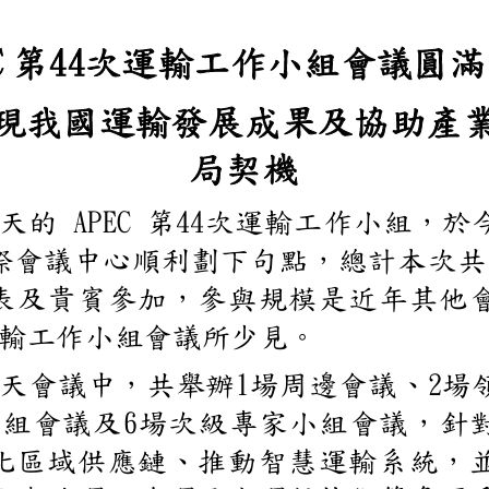
PEC
44
第
次運輸工作小組
展現我國運輸發展
局契機
4
APEC
44
期
天的
第
次運輸工作小
北國際會議中心順利劃下
體代表及貴賓參加，參與
C
運輸工作小組會議所少見
4
1
2
計
天會議中，共舉辦
場周邊會議
6
家小組會議及
場次級專家小組
、強化區域供應鏈、推動