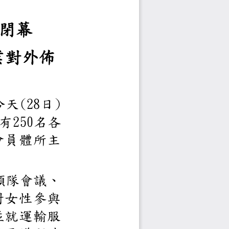
會議圓滿閉幕
成果及協助產業對外
(28
)
組，於
今
天
日
250
句點，總計本次共有
名各
規模是近年其他會員體
。
、
場領隊會議、
會議，針對女性參與
智慧運輸系統，並就運