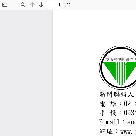
of 2
Toggle
Find
Previous
Next
Sidebar
交通部運
新聞聯
0
-
電
話：
0
手
機︰
E-mai
a
：
ww
網址：