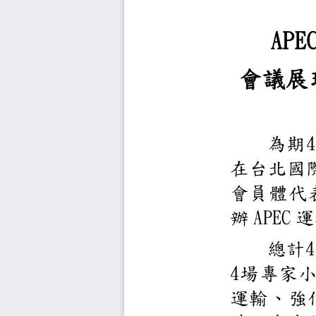
A
會議
為
在台
會員
APE
辦
總
4
場專
運輸